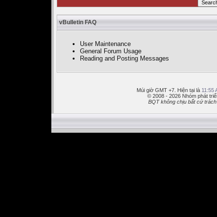
vBulletin FAQ
User Maintenance
General Forum Usage
Reading and Posting Messages
Múi giờ GMT +7. Hiện tại là
11:55
© 2008 - 2026 Nhóm phát t
BQT không chịu bất cứ trách 